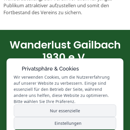
Publikum attraktiver aufzustellen und somit den
Fortbestand des Vereins zu sichern.
Wanderlust Gailbach
1930 e.V.
Privatsphäre & Cookies
Glück und Segen auf allen Wegen
Wir verwenden Cookies, um die Nutzererfahrung
auf unserer Website zu verbessern. Einige sind
Datenschutz
|
Impressum
|
Vereinssatzung
essenziell für den Betrieb der Seite, während
andere uns helfen, diese Website zu optimieren.
Bitte wählen Sie Ihre Präferenz.
1. Vorsitzender: Markus Gerhart | 2. Vorsitzender: Stefan
Nur essenzielle
Weiher | Kassier: Manfred Maier
Wanderwart: Stefan Weiher | Bikewart: Dieter Gerlach
Einstellungen