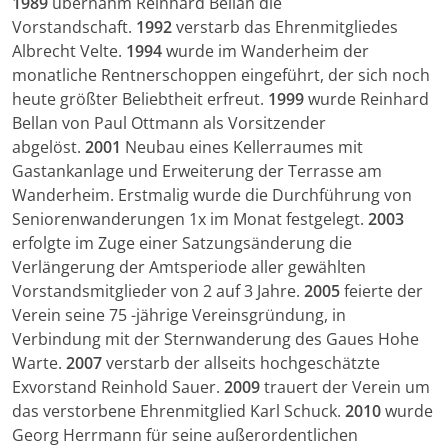
1989
übernahm Reinhard Bellan die
Vorstandschaft.
1992
verstarb das Ehrenmitgliedes
Albrecht Velte.
1994
wurde im Wanderheim der
monatliche Rentnerschoppen eingeführt, der sich noch
heute größter Beliebtheit erfreut.
1999
wurde Reinhard
Bellan von Paul Ottmann als Vorsitzender
abgelöst.
2001
Neubau eines Kellerraumes mit
Gastankanlage und Erweiterung der Terrasse am
Wanderheim. Erstmalig wurde die Durchführung von
Seniorenwanderungen 1x im Monat festgelegt.
2003
erfolgte im Zuge einer Satzungsänderung die
Verlängerung der Amtsperiode aller gewählten
Vorstandsmitglieder von 2 auf 3 Jahre.
2005
feierte der
Verein seine 75 -jährige Vereinsgründung, in
Verbindung mit der Sternwanderung des Gaues Hohe
Warte.
2007
verstarb der allseits hochgeschätzte
Exvorstand Reinhold Sauer.
2009
trauert der Verein um
das verstorbene Ehrenmitglied Karl Schuck.
2010
wurde
Georg Herrmann für seine außerordentlichen