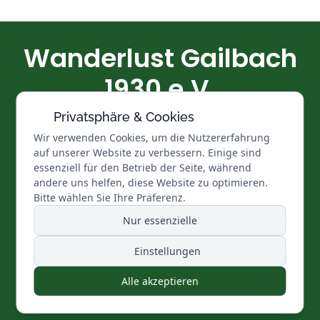
Wanderlust Gailbach
1930 e.V.
Privatsphäre & Cookies
Glück und Segen auf allen Wegen
Wir verwenden Cookies, um die Nutzererfahrung
auf unserer Website zu verbessern. Einige sind
Datenschutz
|
Impressum
|
Vereinssatzung
essenziell für den Betrieb der Seite, während
andere uns helfen, diese Website zu optimieren.
Bitte wählen Sie Ihre Präferenz.
1. Vorsitzender: Markus Gerhart | 2. Vorsitzender: Stefan
Nur essenzielle
Weiher | Kassier: Manfred Maier
Wanderwart: Stefan Weiher | Bikewart: Dieter Gerlach
Einstellungen
Alle akzeptieren
© Copyright
Wanderlust Gailbach 1930 e.V.
Alle Rechte vorbehalten